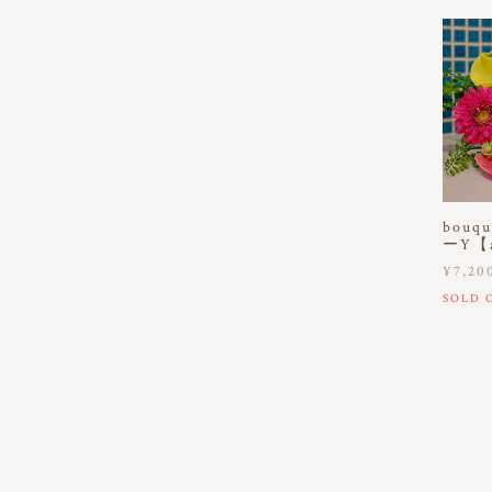
bou
ーY【a
¥7,20
SOLD 