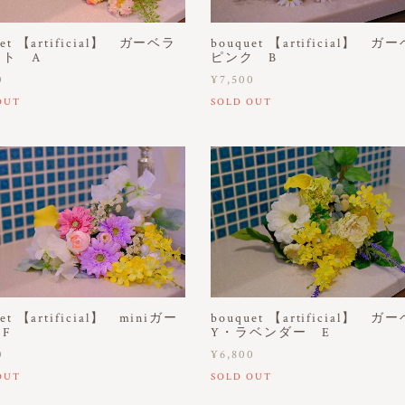
uet 【artificial】 ガーベラ
bouquet 【artificial】 ガ
イト A
ピンク B
0
¥7,500
OUT
SOLD OUT
et 【artificial】 miniガー
bouquet 【artificial】 ガ
F
Y・ラベンダー E
0
¥6,800
OUT
SOLD OUT