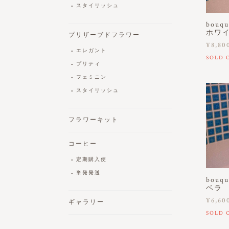
スタイリッシュ
bouq
ホワ
プリザーブドフラワー
¥8,80
エレガント
SOLD 
プリティ
フェミニン
スタイリッシュ
フラワーキット
コーヒー
定期購入便
単発発送
bouqu
ベラ 
¥6,60
ギャラリー
SOLD 