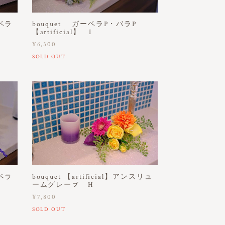
ーベラ
bouquet ガーベラP・バラP
【artificial】 I
¥6,300
SOLD OUT
ーベラ
bouquet 【artificial】アンスリュ
ームグレーㇷ゚ H
¥7,800
SOLD OUT