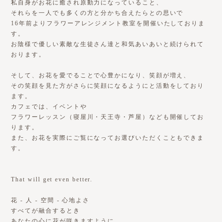
私自身がお花に癒され原動力になっていること、
それらを一人でも多くの方と分かち合えたらとの思いで
16年前よりフラワーアレンジメント教室を開催いたしておりま
す。
お陰様で優しい素敵な生徒さん達と和気あいあいと続けられて
おります。
そして、お花を愛でることで心豊かになり、笑顔が増え、
その笑顔を見た方がさらに笑顔になるようにと活動をしており
ます。
カフェでは、イベントや
フラワーレッスン（寝屋川・天王寺・芦屋）なども開催してお
ります。
また、お花を実際にご覧になってお選びいただくこともできま
す。
That will get even better.
花 - 人 - 空間 - 心地よさ
すべてが融合するとき
あなたの心に花が咲きますように。