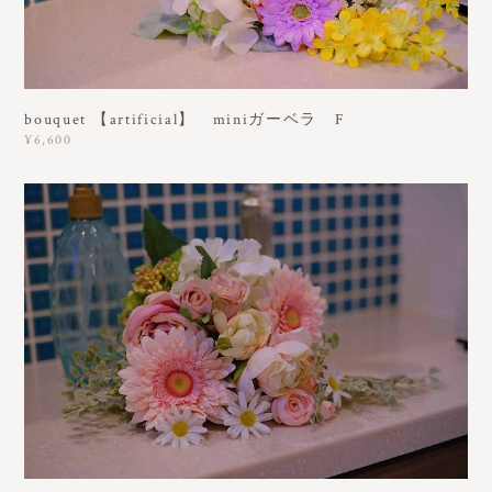
bouquet 【artificial】 miniガーベラ F
¥6,600