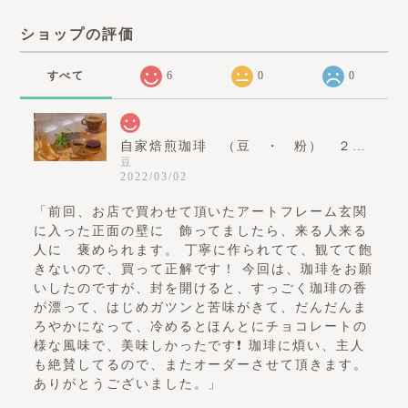
ショップの評価
すべて
6
0
0
自家焙煎珈琲 （豆 ・ 粉） ２００ｇ
豆
2022/03/02
「前回、お店で買わせて頂いたアートフレーム玄関
に入った正面の壁に 飾ってましたら、来る人来る
人に 褒められます。 丁寧に作られてて、観てて飽
きないので、買って正解です！ 今回は、珈琲をお願
いしたのですが、封を開けると、すっごく珈琲の香
が漂って、はじめガツンと苦味がきて、だんだんま
ろやかになって、冷めるとほんとにチョコレートの
様な風味で、美味しかったです❗️ 珈琲に煩い、主人
も絶賛してるので、またオーダーさせて頂きます。
ありがとうございました。」