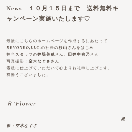
News １０月１５日まで 送料無料キ
ャンペーン実施いたします♡
最後にこちらのホームページを作成するにあたって
REVONEO,LLC.
の社長の
杉山さん
をはじめ
担当スタッフの
井場美穂
さん、
田井中宥乃
さん
写真撮影：
空木なぐさ
さん
素敵に仕上げていただいて心よりお礼申し上げます。
有難うございました。
Ｒ⁺Flower
撮
影：空木なぐさ