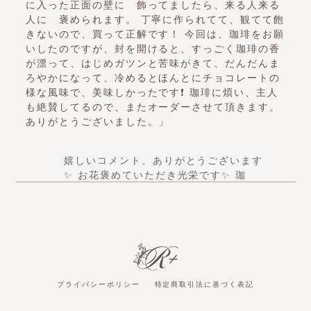
に入った正面の壁に 飾ってましたら、来る人来る
人に 褒められます。 丁寧に作られてて、観てて飽
きないので、買って正解です！ 今回は、珈琲をお願
いしたのですが、封を開けると、すっごく珈琲の香
が漂って、はじめガツンと苦味がきて、だんだんま
ろやかになって、冷めるとほんとにチョコレートの
様な風味で、美味しかったです❗️ 珈琲に煩い、主人
も絶賛してるので、またオーダーさせて頂きます。
ありがとうございました。」
嬉しいコメント、ありがとうございます
✨ お花褒めていただき光栄です✨ 珈
琲、お店のお客さんにも同じような感想
を頂戴することがございますが、拘りを
お持ちの ご主人にも、気に入って頂けて
幸いです✨ ありがとうございました🙇‍♀️
R＋FlowerCafe
プライバシーポリシー
特定商取引法に基づく表記