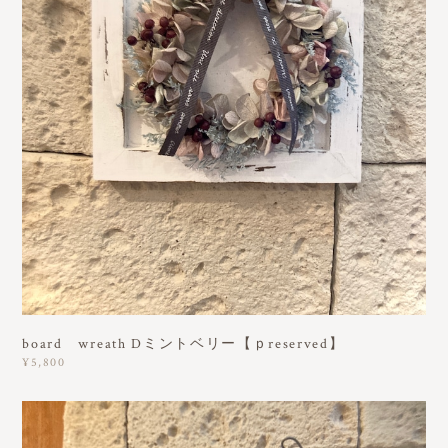
board wreath Dミントベリー【ｐreserved】
¥5,800