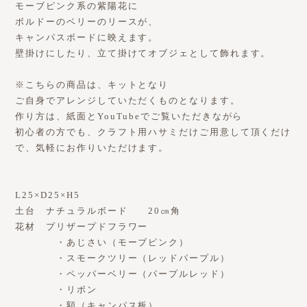
モーブピンク系の紫陽花に
ボルドーのベリーのリースが、
キャンパスボードに映えます。
壁掛けにしたり、立て掛けてオブジェとして飾れます。
※こちらの商品は、キットとなり
ご自身でアレンジしていただくものとなります。
作り方は、紙面とYouTubeでご覧いただきながら
初心者の方でも、クラフト用ハサミだけご用意して頂くだけ
で、気軽にお作りいただけます。
L25×D25×H5
土台 ナチュラルボード 20㎝角
花材 プリザープドフラワー
・あじさい（モーブピンク）
・スモークツリー（レッドパープル）
・ペッパーベリー（パープルレッド）
・リボン
・額（キャンパス板）