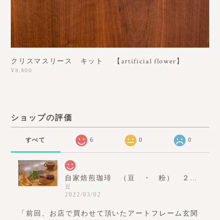
クリスマスリース キット 【artificial flower】
¥8,800
ショップの評価
すべて
6
0
0
自家焙煎珈琲 （豆 ・ 粉） ２００ｇ
豆
2022/03/02
「前回、お店で買わせて頂いたアートフレーム玄関