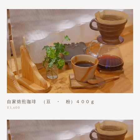
自家焙煎珈琲 （豆 ・ 粉）４００ｇ
¥3,600