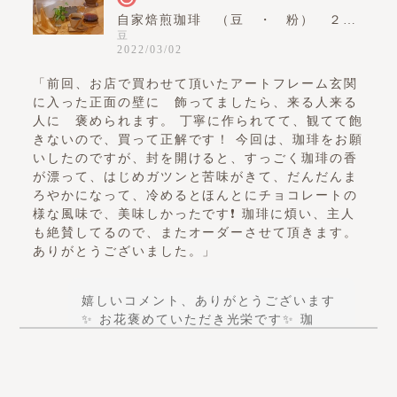
自家焙煎珈琲 （豆 ・ 粉） ２００ｇ
豆
2022/03/02
「前回、お店で買わせて頂いたアートフレーム玄関
に入った正面の壁に 飾ってましたら、来る人来る
人に 褒められます。 丁寧に作られてて、観てて飽
きないので、買って正解です！ 今回は、珈琲をお願
いしたのですが、封を開けると、すっごく珈琲の香
が漂って、はじめガツンと苦味がきて、だんだんま
ろやかになって、冷めるとほんとにチョコレートの
様な風味で、美味しかったです❗️ 珈琲に煩い、主人
も絶賛してるので、またオーダーさせて頂きます。
ありがとうございました。」
嬉しいコメント、ありがとうございます
✨ お花褒めていただき光栄です✨ 珈
琲、お店のお客さんにも同じような感想
を頂戴することがございますが、拘りを
お持ちの ご主人にも、気に入って頂けて
幸いです✨ ありがとうございました🙇‍♀️