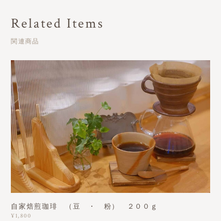
Related Items
関連商品
自家焙煎珈琲 （豆 ・ 粉） ２００ｇ
¥1,800