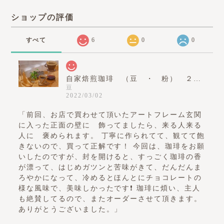
ショップの評価
すべて
6
0
0
自家焙煎珈琲 （豆 ・ 粉） ２００ｇ
豆
2022/03/02
「前回、お店で買わせて頂いたアートフレーム玄関
に入った正面の壁に 飾ってましたら、来る人来る
人に 褒められます。 丁寧に作られてて、観てて飽
きないので、買って正解です！ 今回は、珈琲をお願
いしたのですが、封を開けると、すっごく珈琲の香
が漂って、はじめガツンと苦味がきて、だんだんま
ろやかになって、冷めるとほんとにチョコレートの
様な風味で、美味しかったです❗️ 珈琲に煩い、主人
も絶賛してるので、またオーダーさせて頂きます。
ありがとうございました。」